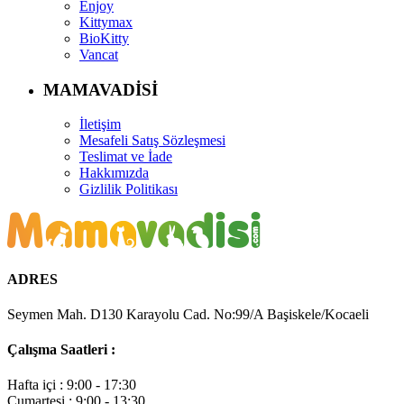
Enjoy
Kittymax
BioKitty
Vancat
MAMAVADİSİ
İletişim
Mesafeli Satış Sözleşmesi
Teslimat ve İade
Hakkımızda
Gizlilik Politikası
ADRES
Seymen Mah. D130 Karayolu Cad. No:99/A Başiskele/Kocaeli
Çalışma Saatleri :
Hafta içi : 9:00 - 17:30
Cumartesi : 9:00 - 13:30