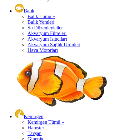
Balık
Balık Tümü »
Balık Yemleri
Su Düzenleyiciler
Akvaryum Filtreleri
Akvaryum Isıtıcıları
Akvaryum Sağlık Ürünleri
Hava Motorları
Kemirgen
Kemirgen Tümü »
Hamster
Tavşan
Ginepig