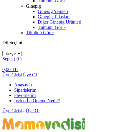
Tümünü Gör »
Ginepig
Ginepig Yemleri
Ginepig Talaşları
Diğer Ginepig Ürünleri
Tümünü Gör »
Tümünü Gör »
Dil Seçimi
:
Sepet (
0
)
:
0,00
TL
Üye Girişi
Üye Ol
Anasayfa
Siparişlerim
Favorilerim
İyzico İle Ödeme Nedir?
Üye Girişi
-
Üye Ol