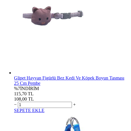
Glipet Hayvan Figürlü Bez Kedi Ve Köpek Boyun Tasması
25 Cm Pembe
%7
İNDİRİM
115,70 TL
108,00 TL
−
+
SEPETE EKLE