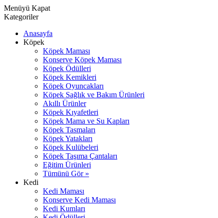
Menüyü Kapat
Kategoriler
Anasayfa
Köpek
Köpek Maması
Konserve Köpek Maması
Köpek Ödülleri
Köpek Kemikleri
Köpek Oyuncakları
Köpek Sağlık ve Bakım Ürünleri
Akıllı Ürünler
Köpek Kıyafetleri
Köpek Mama ve Su Kapları
Köpek Tasmaları
Köpek Yatakları
Köpek Kulübeleri
Köpek Taşıma Çantaları
Eğitim Ürünleri
Tümünü Gör »
Kedi
Kedi Maması
Konserve Kedi Maması
Kedi Kumları
Kedi Ödülleri