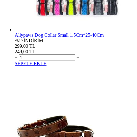
Allypaws Dog Collar Small 1,5Cm*25-40Cm
%17
İNDİRİM
299,00 TL
249,00 TL
−
+
SEPETE EKLE