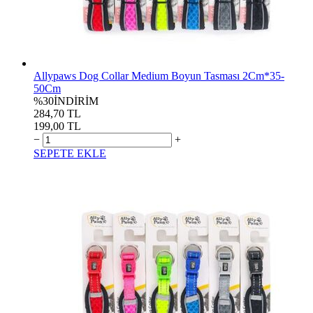
Allypaws Dog Collar Medium Boyun Tasması 2Cm*35-
50Cm
%30
İNDİRİM
284,70 TL
199,00 TL
−
+
SEPETE EKLE