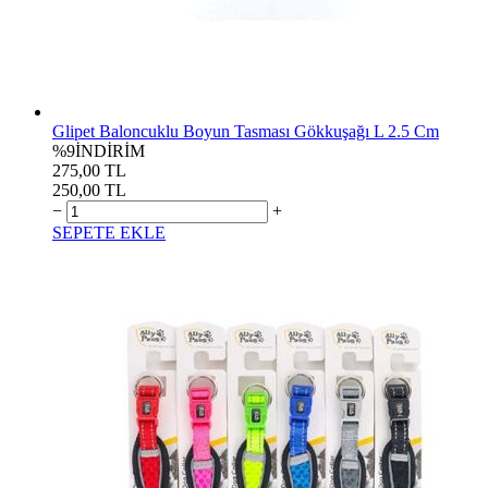
Glipet Baloncuklu Boyun Tasması Gökkuşağı L 2.5 Cm
%9
İNDİRİM
275,00 TL
250,00 TL
−
+
SEPETE EKLE