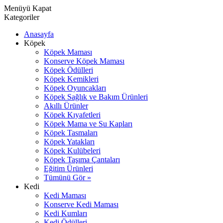
Menüyü Kapat
Kategoriler
Anasayfa
Köpek
Köpek Maması
Konserve Köpek Maması
Köpek Ödülleri
Köpek Kemikleri
Köpek Oyuncakları
Köpek Sağlık ve Bakım Ürünleri
Akıllı Ürünler
Köpek Kıyafetleri
Köpek Mama ve Su Kapları
Köpek Tasmaları
Köpek Yatakları
Köpek Kulübeleri
Köpek Taşıma Çantaları
Eğitim Ürünleri
Tümünü Gör »
Kedi
Kedi Maması
Konserve Kedi Maması
Kedi Kumları
Kedi Ödülleri