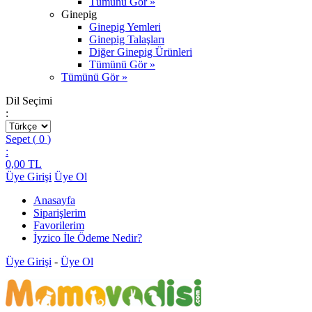
Tümünü Gör »
Ginepig
Ginepig Yemleri
Ginepig Talaşları
Diğer Ginepig Ürünleri
Tümünü Gör »
Tümünü Gör »
Dil Seçimi
:
Sepet (
0
)
:
0,00
TL
Üye Girişi
Üye Ol
Anasayfa
Siparişlerim
Favorilerim
İyzico İle Ödeme Nedir?
Üye Girişi
-
Üye Ol