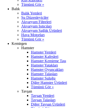
Kuş Kafesleri
Tümünü Gör »
Balık
Balık Yemleri
Su Düzenleyiciler
Akvaryum Filtreleri
Akvaryum Isıtıcıları
Akvaryum Sağlık Ürünleri
Hava Motorları
Tümünü Gör »
Kemirgen
Hamster
Hamster Yemleri
Hamster Kafesleri
Hamster Kemirme Taşı
Hamster Yatakları
Hamster Oyuncakları
Hamster Talaşları
Hamster Suluğu
Diğer Hamster Ürünleri
Tümünü Gör »
Tavşan
Tavşan Yemleri
Tavşan Talaşları
Diğer Tavşan Ürünleri