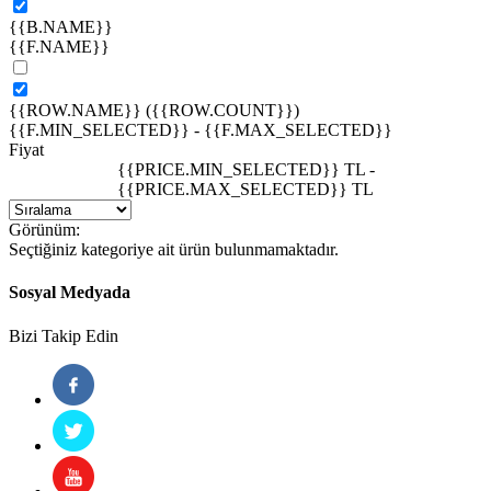
{{B.NAME}}
{{F.NAME}}
{{ROW.NAME}} ({{ROW.COUNT}})
{{F.MIN_SELECTED}}
-
{{F.MAX_SELECTED}}
Fiyat
{{PRICE.MIN_SELECTED}} TL
-
{{PRICE.MAX_SELECTED}} TL
Görünüm:
Seçtiğiniz kategoriye ait ürün bulunmamaktadır.
Sosyal Medyada
Bizi Takip Edin