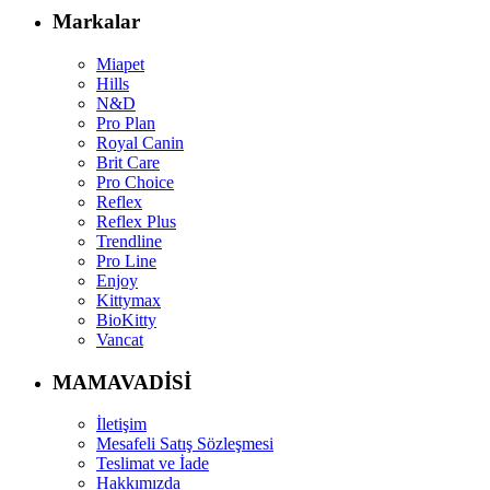
Markalar
Miapet
Hills
N&D
Pro Plan
Royal Canin
Brit Care
Pro Choice
Reflex
Reflex Plus
Trendline
Pro Line
Enjoy
Kittymax
BioKitty
Vancat
MAMAVADİSİ
İletişim
Mesafeli Satış Sözleşmesi
Teslimat ve İade
Hakkımızda