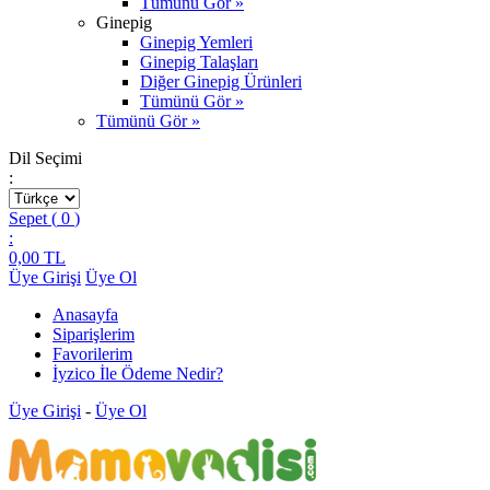
Tümünü Gör »
Ginepig
Ginepig Yemleri
Ginepig Talaşları
Diğer Ginepig Ürünleri
Tümünü Gör »
Tümünü Gör »
Dil Seçimi
:
Sepet (
0
)
:
0,00
TL
Üye Girişi
Üye Ol
Anasayfa
Siparişlerim
Favorilerim
İyzico İle Ödeme Nedir?
Üye Girişi
-
Üye Ol