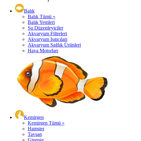
Balık
Balık Tümü »
Balık Yemleri
Su Düzenleyiciler
Akvaryum Filtreleri
Akvaryum Isıtıcıları
Akvaryum Sağlık Ürünleri
Hava Motorları
Kemirgen
Kemirgen Tümü »
Hamster
Tavşan
Ginepig