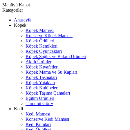
Menüyü Kapat
Kategoriler
Anasayfa
Köpek
Köpek Maması
Konserve Köpek Maması
Köpek Ödülleri
Köpek Kemikleri
Köpek Oyuncakları
Köpek Sağlık ve Bakım Ürünleri
Akıllı Ürünler
Köpek Kıyafetleri
Köpek Mama ve Su Kapları
Köpek Tasmaları
Köpek Yatakları
Köpek Kulübeleri
Köpek Taşıma Çantaları
Eğitim Ürünleri
Tümünü Gör »
Kedi
Kedi Maması
Konserve Kedi Maması
Kedi Kumları
Kedi Ödülleri