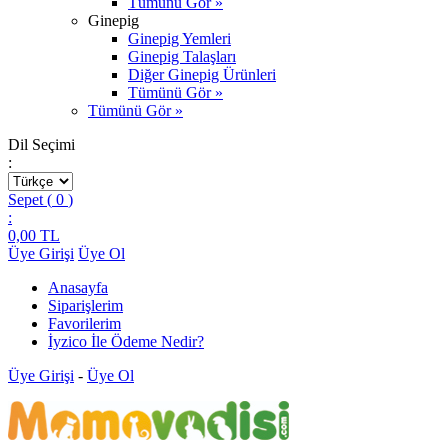
Tümünü Gör »
Ginepig
Ginepig Yemleri
Ginepig Talaşları
Diğer Ginepig Ürünleri
Tümünü Gör »
Tümünü Gör »
Dil Seçimi
:
Sepet (
0
)
:
0,00
TL
Üye Girişi
Üye Ol
Anasayfa
Siparişlerim
Favorilerim
İyzico İle Ödeme Nedir?
Üye Girişi
-
Üye Ol