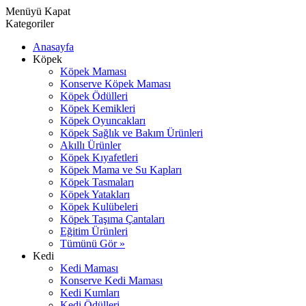
Menüyü Kapat
Kategoriler
Anasayfa
Köpek
Köpek Maması
Konserve Köpek Maması
Köpek Ödülleri
Köpek Kemikleri
Köpek Oyuncakları
Köpek Sağlık ve Bakım Ürünleri
Akıllı Ürünler
Köpek Kıyafetleri
Köpek Mama ve Su Kapları
Köpek Tasmaları
Köpek Yatakları
Köpek Kulübeleri
Köpek Taşıma Çantaları
Eğitim Ürünleri
Tümünü Gör »
Kedi
Kedi Maması
Konserve Kedi Maması
Kedi Kumları
Kedi Ödülleri