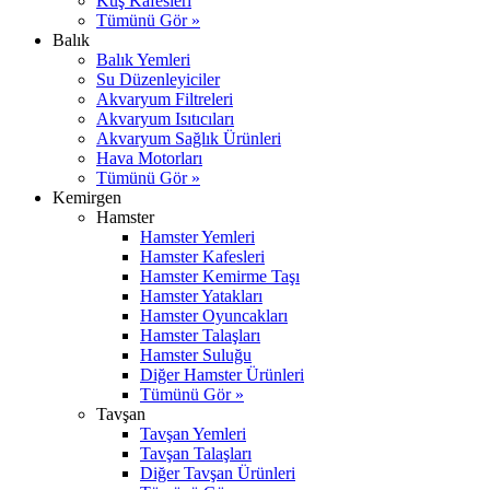
Kuş Kafesleri
Tümünü Gör »
Balık
Balık Yemleri
Su Düzenleyiciler
Akvaryum Filtreleri
Akvaryum Isıtıcıları
Akvaryum Sağlık Ürünleri
Hava Motorları
Tümünü Gör »
Kemirgen
Hamster
Hamster Yemleri
Hamster Kafesleri
Hamster Kemirme Taşı
Hamster Yatakları
Hamster Oyuncakları
Hamster Talaşları
Hamster Suluğu
Diğer Hamster Ürünleri
Tümünü Gör »
Tavşan
Tavşan Yemleri
Tavşan Talaşları
Diğer Tavşan Ürünleri