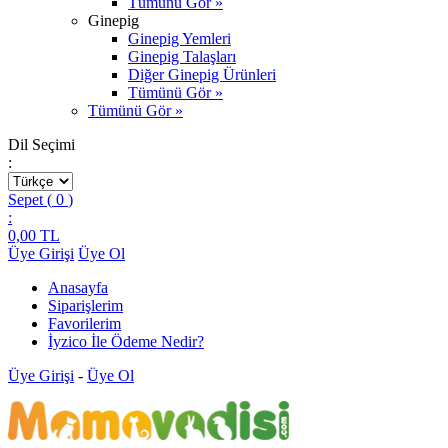
Tümünü Gör »
Ginepig
Ginepig Yemleri
Ginepig Talaşları
Diğer Ginepig Ürünleri
Tümünü Gör »
Tümünü Gör »
Dil Seçimi
:
Sepet (
0
)
:
0,00
TL
Üye Girişi
Üye Ol
Anasayfa
Siparişlerim
Favorilerim
İyzico İle Ödeme Nedir?
Üye Girişi
-
Üye Ol