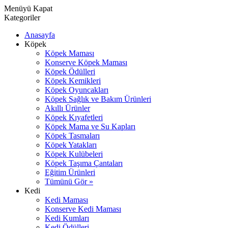
Menüyü Kapat
Kategoriler
Anasayfa
Köpek
Köpek Maması
Konserve Köpek Maması
Köpek Ödülleri
Köpek Kemikleri
Köpek Oyuncakları
Köpek Sağlık ve Bakım Ürünleri
Akıllı Ürünler
Köpek Kıyafetleri
Köpek Mama ve Su Kapları
Köpek Tasmaları
Köpek Yatakları
Köpek Kulübeleri
Köpek Taşıma Çantaları
Eğitim Ürünleri
Tümünü Gör »
Kedi
Kedi Maması
Konserve Kedi Maması
Kedi Kumları
Kedi Ödülleri