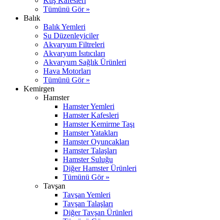
Kuş Kafesleri
Tümünü Gör »
Balık
Balık Yemleri
Su Düzenleyiciler
Akvaryum Filtreleri
Akvaryum Isıtıcıları
Akvaryum Sağlık Ürünleri
Hava Motorları
Tümünü Gör »
Kemirgen
Hamster
Hamster Yemleri
Hamster Kafesleri
Hamster Kemirme Taşı
Hamster Yatakları
Hamster Oyuncakları
Hamster Talaşları
Hamster Suluğu
Diğer Hamster Ürünleri
Tümünü Gör »
Tavşan
Tavşan Yemleri
Tavşan Talaşları
Diğer Tavşan Ürünleri