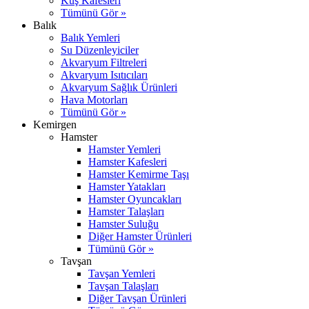
Kuş Kafesleri
Tümünü Gör »
Balık
Balık Yemleri
Su Düzenleyiciler
Akvaryum Filtreleri
Akvaryum Isıtıcıları
Akvaryum Sağlık Ürünleri
Hava Motorları
Tümünü Gör »
Kemirgen
Hamster
Hamster Yemleri
Hamster Kafesleri
Hamster Kemirme Taşı
Hamster Yatakları
Hamster Oyuncakları
Hamster Talaşları
Hamster Suluğu
Diğer Hamster Ürünleri
Tümünü Gör »
Tavşan
Tavşan Yemleri
Tavşan Talaşları
Diğer Tavşan Ürünleri