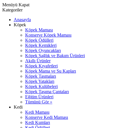
Menüyü Kapat
Kategoriler
Anasayfa
Köpek
Köpek Maması
Konserve Köpek Maması
Köpek Ödülleri
Köpek Kemikleri
Köpek Oyuncakları
Köpek Sağlık ve Bakım Ürünleri
Akıllı Ürünler
Köpek Kıyafetleri
Köpek Mama ve Su Kapları
Köpek Tasmaları
Köpek Yatakları
Köpek Kulübeleri
Köpek Taşıma Çantaları
Eğitim Ürünleri
Tümünü Gör »
Kedi
Kedi Maması
Konserve Kedi Maması
Kedi Kumları
Kedi Ödülleri