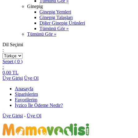
Tümünü Gör »
Ginepig
Ginepig Yemleri
Ginepig Talaşları
Diğer Ginepig Ürünleri
Tümünü Gör »
Tümünü Gör »
Dil Seçimi
:
Sepet (
0
)
:
0,00
TL
Üye Girişi
Üye Ol
Anasayfa
Siparişlerim
Favorilerim
İyzico İle Ödeme Nedir?
Üye Girişi
-
Üye Ol