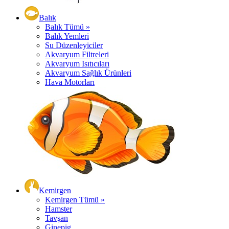
Balık
Balık Tümü »
Balık Yemleri
Su Düzenleyiciler
Akvaryum Filtreleri
Akvaryum Isıtıcıları
Akvaryum Sağlık Ürünleri
Hava Motorları
Kemirgen
Kemirgen Tümü »
Hamster
Tavşan
Ginepig