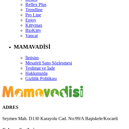
Reflex Plus
Trendline
Pro Line
Enjoy
Kittymax
BioKitty
Vancat
MAMAVADİSİ
İletişim
Mesafeli Satış Sözleşmesi
Teslimat ve İade
Hakkımızda
Gizlilik Politikası
ADRES
Seymen Mah. D130 Karayolu Cad. No:99/A Başiskele/Kocaeli