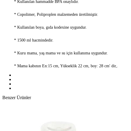
* Kullanılan hammadde BPA onaylıdır.
* Copolimer, Poliproplen malzemeden üretilmiştir.
* Kullanılan boya, gıda kodexine uygundur.
* 1500 ml hacmindedir.
* Kuru mama, yaş mama ve su için kullanıma uygundur.
* Mama kabının En:15 cm, Yükseklik 22 cm, boy: 28 cm' dir,.
* Ürünün kenar kısımları olukludur, bu oluklara su doldurularak
karınca ve haşerelerin kaba ulaşması önlenebilir.
Benzer Ürünler
* Bulaşık makinasında yıkanabilir.