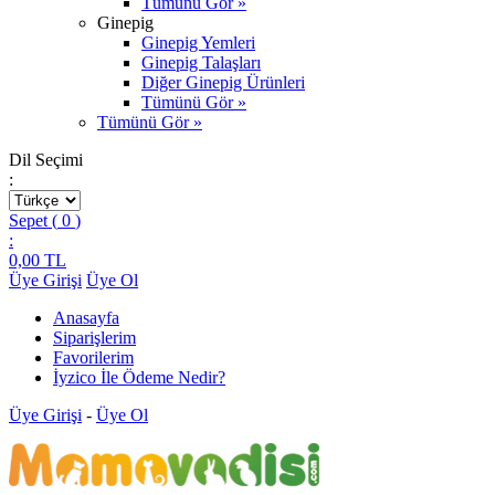
Tümünü Gör »
Ginepig
Ginepig Yemleri
Ginepig Talaşları
Diğer Ginepig Ürünleri
Tümünü Gör »
Tümünü Gör »
Dil Seçimi
:
Sepet (
0
)
:
0,00
TL
Üye Girişi
Üye Ol
Anasayfa
Siparişlerim
Favorilerim
İyzico İle Ödeme Nedir?
Üye Girişi
-
Üye Ol