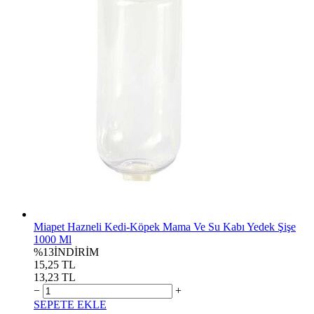
Miapet Hazneli Kedi-Köpek Mama Ve Su Kabı Yedek Şişe
1000 Ml
%13
İNDİRİM
15,25 TL
13,23 TL
−
+
SEPETE EKLE