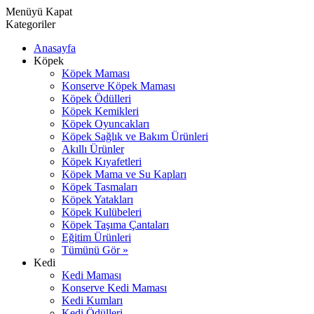
Menüyü Kapat
Kategoriler
Anasayfa
Köpek
Köpek Maması
Konserve Köpek Maması
Köpek Ödülleri
Köpek Kemikleri
Köpek Oyuncakları
Köpek Sağlık ve Bakım Ürünleri
Akıllı Ürünler
Köpek Kıyafetleri
Köpek Mama ve Su Kapları
Köpek Tasmaları
Köpek Yatakları
Köpek Kulübeleri
Köpek Taşıma Çantaları
Eğitim Ürünleri
Tümünü Gör »
Kedi
Kedi Maması
Konserve Kedi Maması
Kedi Kumları
Kedi Ödülleri