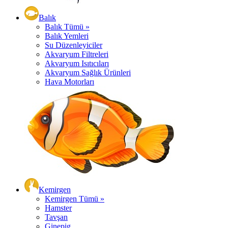
Balık
Balık Tümü »
Balık Yemleri
Su Düzenleyiciler
Akvaryum Filtreleri
Akvaryum Isıtıcıları
Akvaryum Sağlık Ürünleri
Hava Motorları
Kemirgen
Kemirgen Tümü »
Hamster
Tavşan
Ginepig