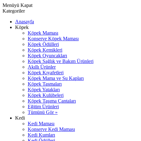
Menüyü Kapat
Kategoriler
Anasayfa
Köpek
Köpek Maması
Konserve Köpek Maması
Köpek Ödülleri
Köpek Kemikleri
Köpek Oyuncakları
Köpek Sağlık ve Bakım Ürünleri
Akıllı Ürünler
Köpek Kıyafetleri
Köpek Mama ve Su Kapları
Köpek Tasmaları
Köpek Yatakları
Köpek Kulübeleri
Köpek Taşıma Çantaları
Eğitim Ürünleri
Tümünü Gör »
Kedi
Kedi Maması
Konserve Kedi Maması
Kedi Kumları
Kedi Ödülleri