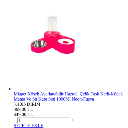
Miapet Köşeli Ayarlanabilir Hazneli Çelik Taslı Kedi-Köpek
Mama Ve Su Kabı Seti 1000Ml Neon-Fuşya
%10
İNDİRİM
499,00 TL
449,00 TL
−
+
SEPETE EKLE