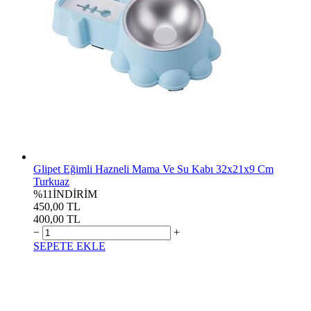
Glipet Eğimli Hazneli Mama Ve Su Kabı 32x21x9 Cm
Turkuaz
%11
İNDİRİM
450,00 TL
400,00 TL
−
+
SEPETE EKLE