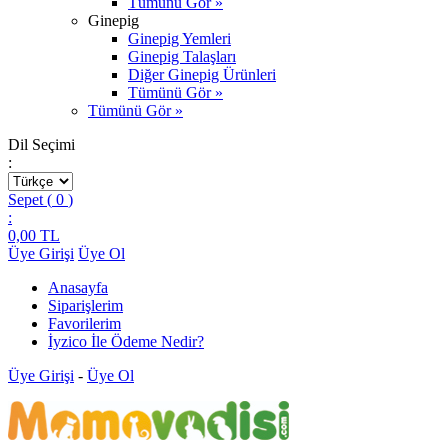
Tümünü Gör »
Ginepig
Ginepig Yemleri
Ginepig Talaşları
Diğer Ginepig Ürünleri
Tümünü Gör »
Tümünü Gör »
Dil Seçimi
:
Sepet (
0
)
:
0,00
TL
Üye Girişi
Üye Ol
Anasayfa
Siparişlerim
Favorilerim
İyzico İle Ödeme Nedir?
Üye Girişi
-
Üye Ol