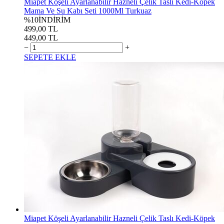
Miapet Köşeli Ayarlanabilir Hazneli Çelik Taslı Kedi-Köpek
Mama Ve Su Kabı Seti 1000Ml Turkuaz
%10
İNDİRİM
499,00 TL
449,00 TL
−
+
SEPETE EKLE
Miapet Köşeli Ayarlanabilir Hazneli Çelik Taslı Kedi-Köpek