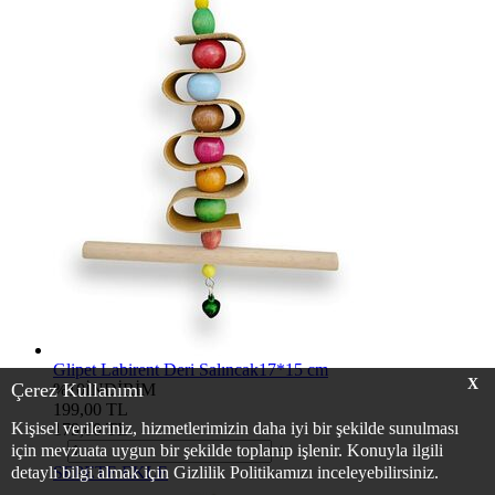
Glipet Labirent Deri Salıncak17*15 cm
X
Çerez Kullanımı
%10
İNDİRİM
199,00 TL
Kişisel verileriniz, hizmetlerimizin daha iyi bir şekilde sunulması
179,00 TL
için mevzuata uygun bir şekilde toplanıp işlenir. Konuyla ilgili
−
+
detaylı bilgi almak için Gizlilik Politikamızı inceleyebilirsiniz.
SEPETE EKLE