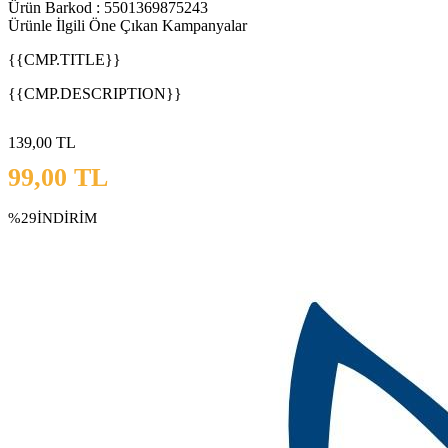
Ürün Barkod : 5501369875243
Ürünle İlgili Öne Çıkan Kampanyalar
{{CMP.TITLE}}
{{CMP.DESCRIPTION}}
139,00
TL
99,00
TL
%29
İNDİRİM