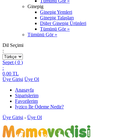
Tümünü Gör »
Ginepig
Ginepig Yemleri
Ginepig Talaşları
Diğer Ginepig Ürünleri
Tümünü Gör »
Tümünü Gör »
Dil Seçimi
:
Sepet (
0
)
:
0,00
TL
Üye Girişi
Üye Ol
Anasayfa
Siparişlerim
Favorilerim
İyzico İle Ödeme Nedir?
Üye Girişi
-
Üye Ol