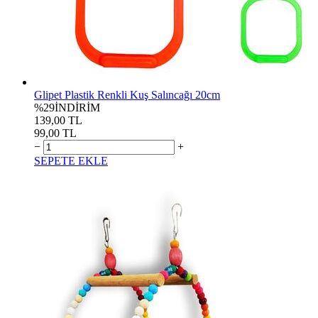
Glipet Plastik Renkli Kuş Salıncağı 20cm
%29
İNDİRİM
139,00 TL
99,00 TL
−
+
SEPETE EKLE