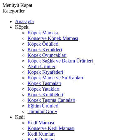
Menüyü Kapat
Kategoriler
Anasayfa
Köpek
Köpek Maması
Konserve Köpek Maması
Köpek Ödülleri
Köpek Kemikleri
Köpek Oyuncakları
Köpek Sağlık ve Bakım Ürünleri
Akıllı Ürünler
Köpek Kıyafetleri
Köpek Mama ve Su Kapları
Köpek Tasmaları
Köpek Yatakları
Köpek Kulübeleri
Köpek Taşıma Çantaları
Eğitim Ürünleri
Tümünü Gör »
Kedi
Kedi Maması
Konserve Kedi Maması
Kedi Kumları
Kedi Ödülleri