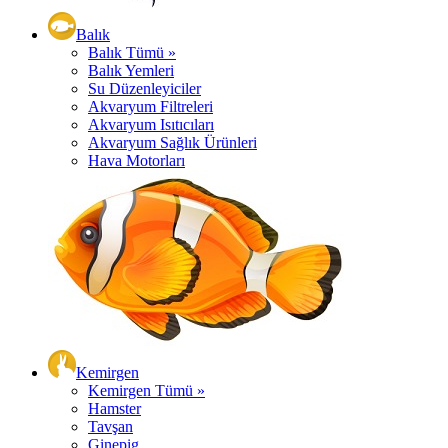
Balık
Balık Tümü »
Balık Yemleri
Su Düzenleyiciler
Akvaryum Filtreleri
Akvaryum Isıtıcıları
Akvaryum Sağlık Ürünleri
Hava Motorları
Kemirgen
Kemirgen Tümü »
Hamster
Tavşan
Ginepig