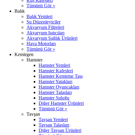
Kuş Kafesleri
Tümünü Gör »
Balık
Balık Yemleri
Su Düzenleyiciler
Akvaryum Filtreleri
Akvaryum Isıtıcıları
Akvaryum Sağlık Ürünleri
Hava Motorları
Tümünü Gör »
Kemirgen
Hamster
Hamster Yemleri
Hamster Kafesleri
Hamster Kemirme Taşı
Hamster Yatakları
Hamster Oyuncakları
Hamster Talaşları
Hamster Suluğu
Diğer Hamster Ürünleri
Tümünü Gör »
Tavşan
Tavşan Yemleri
Tavşan Talaşları
Diğer Tavşan Ürünleri