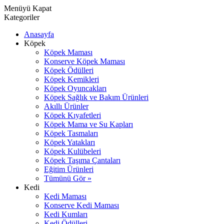
Menüyü Kapat
Kategoriler
Anasayfa
Köpek
Köpek Maması
Konserve Köpek Maması
Köpek Ödülleri
Köpek Kemikleri
Köpek Oyuncakları
Köpek Sağlık ve Bakım Ürünleri
Akıllı Ürünler
Köpek Kıyafetleri
Köpek Mama ve Su Kapları
Köpek Tasmaları
Köpek Yatakları
Köpek Kulübeleri
Köpek Taşıma Çantaları
Eğitim Ürünleri
Tümünü Gör »
Kedi
Kedi Maması
Konserve Kedi Maması
Kedi Kumları
Kedi Ödülleri