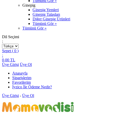
Tümünü Gör »
Ginepig
Ginepig Yemleri
Ginepig Talaşları
Diğer Ginepig Ürünleri
Tümünü Gör »
Tümünü Gör »
Dil Seçimi
:
Sepet (
0
)
:
0,00
TL
Üye Girişi
Üye Ol
Anasayfa
Siparişlerim
Favorilerim
İyzico İle Ödeme Nedir?
Üye Girişi
-
Üye Ol