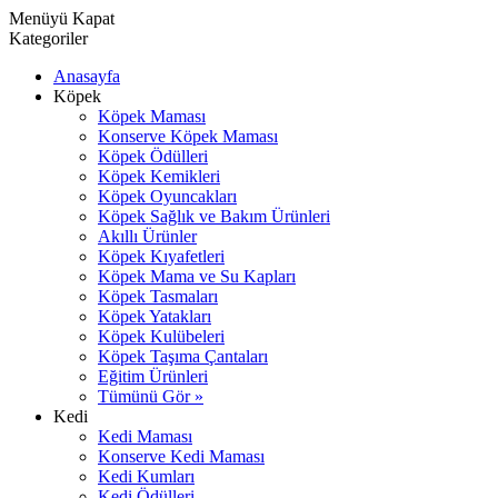
Menüyü Kapat
Kategoriler
Anasayfa
Köpek
Köpek Maması
Konserve Köpek Maması
Köpek Ödülleri
Köpek Kemikleri
Köpek Oyuncakları
Köpek Sağlık ve Bakım Ürünleri
Akıllı Ürünler
Köpek Kıyafetleri
Köpek Mama ve Su Kapları
Köpek Tasmaları
Köpek Yatakları
Köpek Kulübeleri
Köpek Taşıma Çantaları
Eğitim Ürünleri
Tümünü Gör »
Kedi
Kedi Maması
Konserve Kedi Maması
Kedi Kumları
Kedi Ödülleri