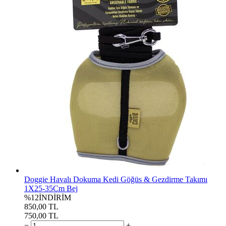
Doggie Havalı Dokuma Kedi Göğüs & Gezdirme Takımı
1X25-35Cm Bej
%12
İNDİRİM
850,00 TL
750,00 TL
−
+