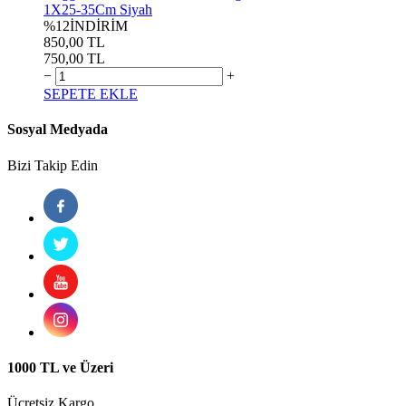
1X25-35Cm Siyah
%12
İNDİRİM
850,00 TL
750,00 TL
−
+
SEPETE EKLE
Sosyal Medyada
Bizi Takip Edin
1000 TL ve Üzeri
Ücretsiz Kargo