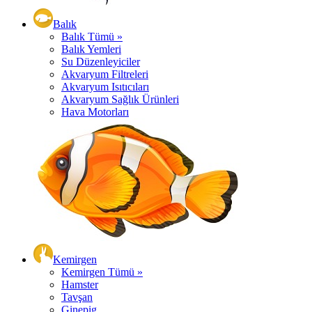
Balık
Balık Tümü »
Balık Yemleri
Su Düzenleyiciler
Akvaryum Filtreleri
Akvaryum Isıtıcıları
Akvaryum Sağlık Ürünleri
Hava Motorları
Kemirgen
Kemirgen Tümü »
Hamster
Tavşan
Ginepig