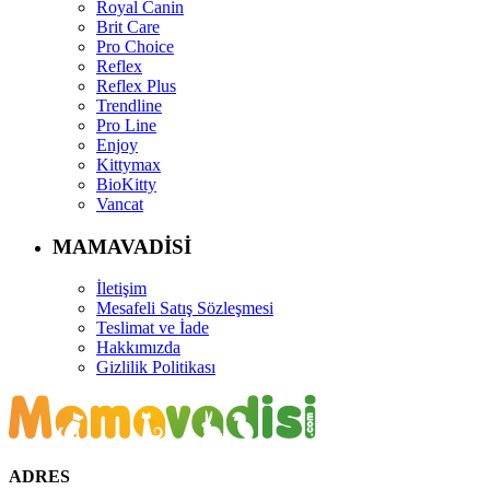
Royal Canin
Brit Care
Pro Choice
Reflex
Reflex Plus
Trendline
Pro Line
Enjoy
Kittymax
BioKitty
Vancat
MAMAVADİSİ
İletişim
Mesafeli Satış Sözleşmesi
Teslimat ve İade
Hakkımızda
Gizlilik Politikası
ADRES