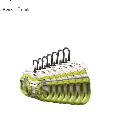
Benzer Ürünler
3XS 2XS XS S M L XL
BOYUN 20-24cm 24-28cm 28-30cm 30-32cm 32-34cm 34-42cm
42-54cm
GÖĞÜS 24-28cm 28-32cm 32-36cm 36-44cm 44-48cm 48-54cm
54-60cm