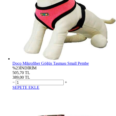
Doco Mikrofiber Göğüs Tasması Small Pembe
%23
İNDİRİM
505,70 TL
389,00 TL
−
+
SEPETE EKLE