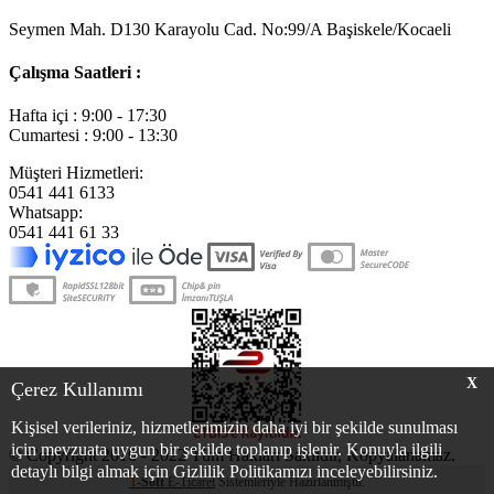
Seymen Mah. D130 Karayolu Cad. No:99/A Başiskele/Kocaeli
Çalışma Saatleri :
Hafta içi : 9:00 - 17:30
Cumartesi : 9:00 - 13:30
Müşteri Hizmetleri:
0541 441 6133
Whatsapp:
0541 441 61 33
X
Çerez Kullanımı
Kişisel verileriniz, hizmetlerimizin daha iyi bir şekilde sunulması
için mevzuata uygun bir şekilde toplanıp işlenir. Konuyla ilgili
© Copyright 2016 - 2022 Tüm Hakları Saklıdır, Kopyalanamaz.
detaylı bilgi almak için Gizlilik Politikamızı inceleyebilirsiniz.
T
-Soft
E-Ticaret
Sistemleriyle Hazırlanmıştır.