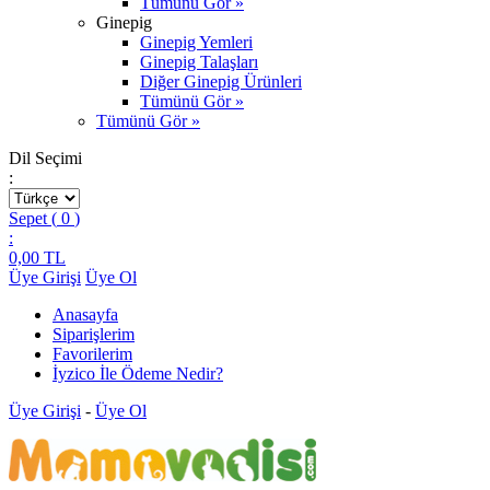
Tümünü Gör »
Ginepig
Ginepig Yemleri
Ginepig Talaşları
Diğer Ginepig Ürünleri
Tümünü Gör »
Tümünü Gör »
Dil Seçimi
:
Sepet (
0
)
:
0,00
TL
Üye Girişi
Üye Ol
Anasayfa
Siparişlerim
Favorilerim
İyzico İle Ödeme Nedir?
Üye Girişi
-
Üye Ol