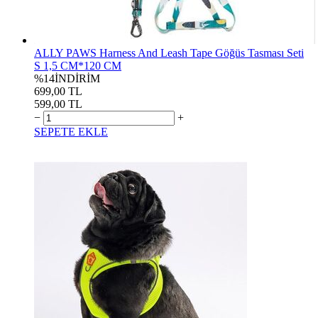
ALLY PAWS Harness And Leash Tape Göğüs Tasması Seti
S 1,5 CM*120 CM
%14
İNDİRİM
699,00 TL
599,00 TL
−
+
SEPETE EKLE