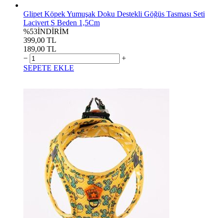
Glipet Köpek Yumuşak Doku Destekli Göğüs Tasması Seti
Lacivert S Beden 1,5Cm
%53
İNDİRİM
399,00 TL
189,00 TL
−
+
SEPETE EKLE