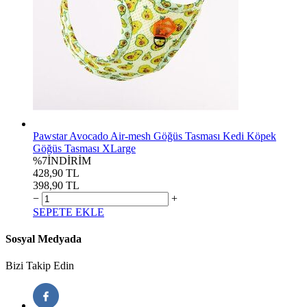
Pawstar Avocado Air-mesh Göğüs Tasması Kedi Köpek
Göğüs Tasması XLarge
%7
İNDİRİM
428,90 TL
398,90 TL
−
+
SEPETE EKLE
Sosyal Medyada
Bizi Takip Edin