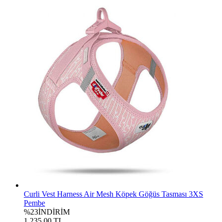
Curli Vest Harness Air Mesh Köpek Göğüs Tasması 3XS
Pembe
%23
İNDİRİM
1.235,00 TL