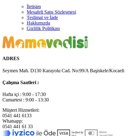
İletişim
Mesafeli Satış Sözleşmesi
Teslimat ve İade
Hakkımızda
Gizlilik Politikası
ADRES
Seymen Mah. D130 Karayolu Cad. No:99/A Başiskele/Kocaeli
Çalışma Saatleri :
Hafta içi : 9:00 - 17:30
Cumartesi : 9:00 - 13:30
Müşteri Hizmetleri:
0541 441 6133
Whatsapp:
0541 441 61 33