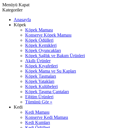
Menüyü Kapat
Kategoriler
Anasayfa
Köpek
Köpek Maması
Konserve Köpek Maması
Köpek Ödülleri
Köpek Kemikleri
Köpek Oyuncakları
Köpek Sağlık ve Bakım Ürünleri
Akıllı Ürünler
Köpek Kıyafetleri
Köpek Mama ve Su Kapları
Köpek Tasmaları
Köpek Yatakları
Köpek Kulübeleri
Köpek Taşıma Çantaları
Eğitim Ürünleri
Tümünü Gör »
Kedi
Kedi Maması
Konserve Kedi Maması
Kedi Kumları
Kedi Ödülleri