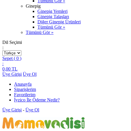
Tümünü Gör »
Ginepig
Ginepig Yemleri
Ginepig Talaşları
Diğer Ginepig Ürünleri
Tümünü Gör »
Tümünü Gör »
Dil Seçimi
:
Sepet (
0
)
:
0,00
TL
Üye Girişi
Üye Ol
Anasayfa
Siparişlerim
Favorilerim
İyzico İle Ödeme Nedir?
Üye Girişi
-
Üye Ol