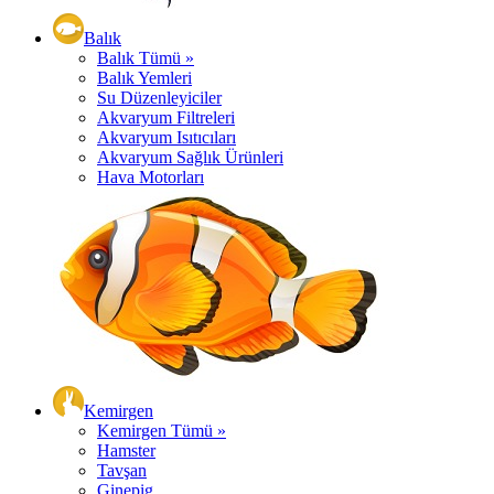
Balık
Balık Tümü »
Balık Yemleri
Su Düzenleyiciler
Akvaryum Filtreleri
Akvaryum Isıtıcıları
Akvaryum Sağlık Ürünleri
Hava Motorları
Kemirgen
Kemirgen Tümü »
Hamster
Tavşan
Ginepig