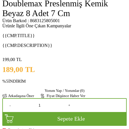
Doublemax Preslenmiş Kemik
Beyaz 8 Adet 7 Cm
Ürün Barkod : 8683125805001
Ürünle İlgili Öne Çıkan Kampanyalar
{{CMP.TITLE}}
{{CMP.DESCRIPTION}}
199,00
TL
189,00
TL
%5
İNDİRİM
Yorum Yap / Yorumlar (0)
Arkadaşına Öner
Fiyat Düşünce Haber Ver
-
+
Sepete Ekle