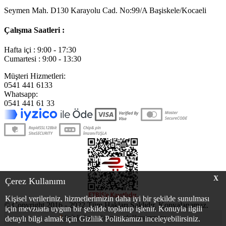
Seymen Mah. D130 Karayolu Cad. No:99/A Başiskele/Kocaeli
Çalışma Saatleri :
Hafta içi : 9:00 - 17:30
Cumartesi : 9:00 - 13:30
Müşteri Hizmetleri:
0541 441 6133
Whatsapp:
0541 441 61 33
X
Çerez Kullanımı
Kişisel verileriniz, hizmetlerimizin daha iyi bir şekilde sunulması
© Copyright 2016 - 2022 Tüm Hakları Saklıdır, Kopyalanamaz.
için mevzuata uygun bir şekilde toplanıp işlenir. Konuyla ilgili
T
-Soft
E-Ticaret
Sistemleriyle Hazırlanmıştır.
detaylı bilgi almak için Gizlilik Politikamızı inceleyebilirsiniz.