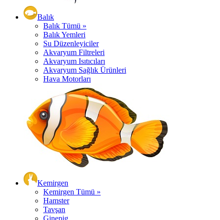
Balık
Balık Tümü »
Balık Yemleri
Su Düzenleyiciler
Akvaryum Filtreleri
Akvaryum Isıtıcıları
Akvaryum Sağlık Ürünleri
Hava Motorları
Kemirgen
Kemirgen Tümü »
Hamster
Tavşan
Ginepig