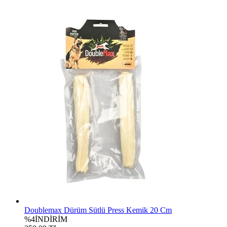
Doublemax Dürüm Sütlü Press Kemik 20 Cm
%4
İNDİRİM