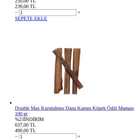
250,00 TL
239,00 TL
−
+
SEPETE EKLE
Double Max Kurutulmuş Dana Kamışı Köpek Ödül Maması
100 gr
%23
İNDİRİM
637,00 TL
490,00 TL
−
+