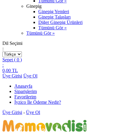
Tümünü Gör »
Ginepig
Ginepig Yemleri
Ginepig Talaşları
Diğer Ginepig Ürünleri
Tümünü Gör »
Tümünü Gör »
Dil Seçimi
:
Sepet (
0
)
:
0,00
TL
Üye Girişi
Üye Ol
Anasayfa
Siparişlerim
Favorilerim
İyzico İle Ödeme Nedir?
Üye Girişi
-
Üye Ol