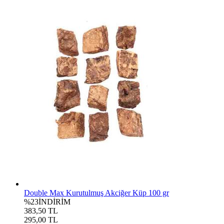
Double Max Kurutulmuş Akciğer Küp 100 gr
%23
İNDİRİM
383,50 TL
295,00 TL