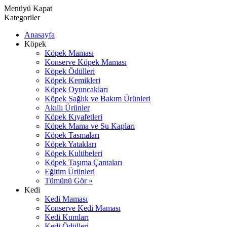
Menüyü Kapat
Kategoriler
Anasayfa
Köpek
Köpek Maması
Konserve Köpek Maması
Köpek Ödülleri
Köpek Kemikleri
Köpek Oyuncakları
Köpek Sağlık ve Bakım Ürünleri
Akıllı Ürünler
Köpek Kıyafetleri
Köpek Mama ve Su Kapları
Köpek Tasmaları
Köpek Yatakları
Köpek Kulübeleri
Köpek Taşıma Çantaları
Eğitim Ürünleri
Tümünü Gör »
Kedi
Kedi Maması
Konserve Kedi Maması
Kedi Kumları
Kedi Ödülleri