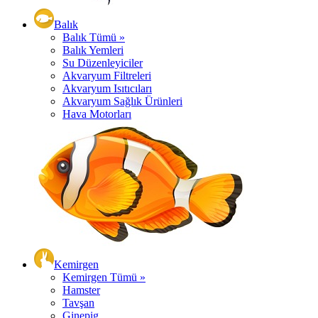
Balık
Balık Tümü »
Balık Yemleri
Su Düzenleyiciler
Akvaryum Filtreleri
Akvaryum Isıtıcıları
Akvaryum Sağlık Ürünleri
Hava Motorları
Kemirgen
Kemirgen Tümü »
Hamster
Tavşan
Ginepig