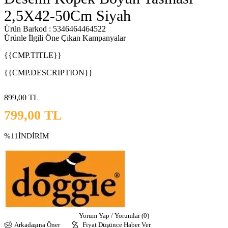
2,5X42-50Cm Siyah
Ürün Barkod : 5346464464522
Ürünle İlgili Öne Çıkan Kampanyalar
{{CMP.TITLE}}
{{CMP.DESCRIPTION}}
899,00
TL
799,00
TL
%11
İNDİRİM
Yorum Yap / Yorumlar (0)
Arkadaşına Öner
Fiyat Düşünce Haber Ver