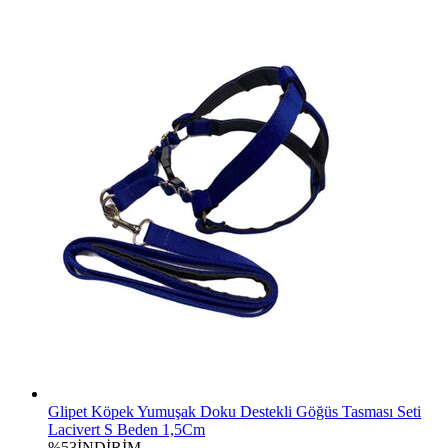
Glipet Köpek Yumuşak Doku Destekli Göğüs Tasması Seti
Lacivert S Beden 1,5Cm
%53
İNDİRİM