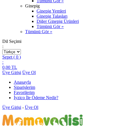
Tümünü Gör »
Ginepig
Ginepig Yemleri
Ginepig Talaşları
Diğer Ginepig Ürünleri
Tümünü Gör »
Tümünü Gör »
Dil Seçimi
:
Sepet (
0
)
:
0,00
TL
Üye Girişi
Üye Ol
Anasayfa
Siparişlerim
Favorilerim
İyzico İle Ödeme Nedir?
Üye Girişi
-
Üye Ol