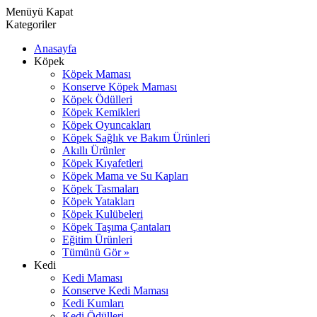
Menüyü Kapat
Kategoriler
Anasayfa
Köpek
Köpek Maması
Konserve Köpek Maması
Köpek Ödülleri
Köpek Kemikleri
Köpek Oyuncakları
Köpek Sağlık ve Bakım Ürünleri
Akıllı Ürünler
Köpek Kıyafetleri
Köpek Mama ve Su Kapları
Köpek Tasmaları
Köpek Yatakları
Köpek Kulübeleri
Köpek Taşıma Çantaları
Eğitim Ürünleri
Tümünü Gör »
Kedi
Kedi Maması
Konserve Kedi Maması
Kedi Kumları
Kedi Ödülleri