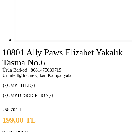
10801 Ally Paws Elizabet Yakalık
Tasma No.6
Ürün Barkod : 8681475639715
Ürünle İlgili Öne Çıkan Kampanyalar
{{CMP.TITLE}}
{{CMP.DESCRIPTION}}
258,70
TL
199,00
TL