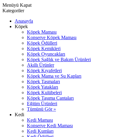
Menüyü Kapat
Kategoriler
Anasayfa
Köpek
Köpek Maması
Konserve Köpek Maması
Köpek Ödülleri
Köpek Kemikleri
Köpek Oyuncakları
Köpek Sağlık ve Bakım Ürünleri
Akıllı Ürünler
Köpek Kıyafetleri
Köpek Mama ve Su Kapları
Köpek Tasmaları
Köpek Yatakları
Köpek Kulübeleri
Köpek Taşıma Çantaları
Eğitim Ürünleri
Tümünü Gör »
Kedi
Kedi Maması
Konserve Kedi Maması
Kedi Kumları
Kedi Ödülleri