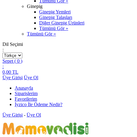
Tümünü Gör »
Ginepig
Ginepig Yemleri
Ginepig Talaşları
Diğer Ginepig Ürünleri
Tümünü Gör »
Tümünü Gör »
Dil Seçimi
:
Sepet (
0
)
:
0,00
TL
Üye Girişi
Üye Ol
Anasayfa
Siparişlerim
Favorilerim
İyzico İle Ödeme Nedir?
Üye Girişi
-
Üye Ol