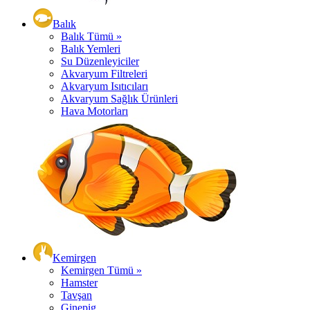
Balık
Balık Tümü »
Balık Yemleri
Su Düzenleyiciler
Akvaryum Filtreleri
Akvaryum Isıtıcıları
Akvaryum Sağlık Ürünleri
Hava Motorları
Kemirgen
Kemirgen Tümü »
Hamster
Tavşan
Ginepig