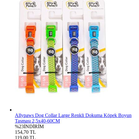
Allypaws Dog Collar Large Renkli Dokuma Köpek Boyun
Tasması 2,5x40-60CM
%23
İNDİRİM
154,70 TL
119,00 TL