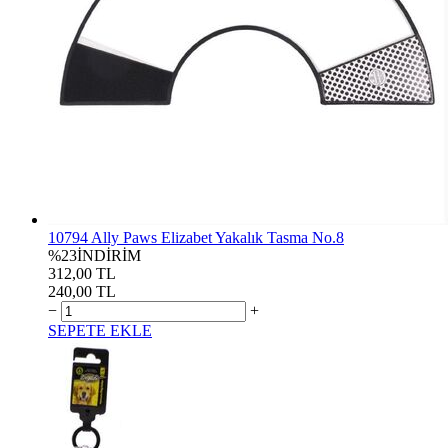
10794 Ally Paws Elizabet Yakalık Tasma No.8
%23
İNDİRİM
312,00 TL
240,00 TL
−
+
SEPETE EKLE