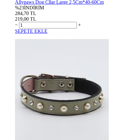
Allypaws Dog Cllar Large 2,5Cm*40-60Cm
%23
İNDİRİM
284,70 TL
219,00 TL
−
+
SEPETE EKLE