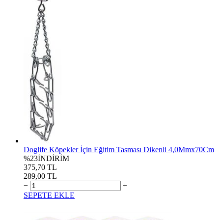
Doglife Köpekler İçin Eğitim Tasması Dikenli 4,0Mmx70Cm
%23
İNDİRİM
375,70 TL
289,00 TL
−
+
SEPETE EKLE