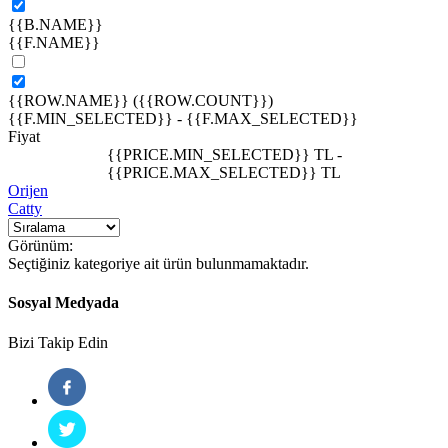
{{B.NAME}}
{{F.NAME}}
{{ROW.NAME}} ({{ROW.COUNT}})
{{F.MIN_SELECTED}}
-
{{F.MAX_SELECTED}}
Fiyat
{{PRICE.MIN_SELECTED}} TL
-
{{PRICE.MAX_SELECTED}} TL
Orijen
Catty
Görünüm:
Seçtiğiniz kategoriye ait ürün bulunmamaktadır.
Sosyal Medyada
Bizi Takip Edin