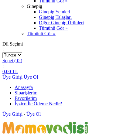
Tümünü Gör »
Ginepig
Ginepig Yemleri
Ginepig Talaşları
Diğer Ginepig Ürünleri
Tümünü Gör »
Tümünü Gör »
Dil Seçimi
:
Sepet (
0
)
:
0,00
TL
Üye Girişi
Üye Ol
Anasayfa
Siparişlerim
Favorilerim
İyzico İle Ödeme Nedir?
Üye Girişi
-
Üye Ol