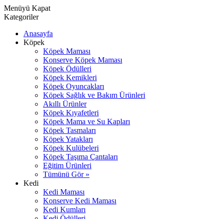
Menüyü Kapat
Kategoriler
Anasayfa
Köpek
Köpek Maması
Konserve Köpek Maması
Köpek Ödülleri
Köpek Kemikleri
Köpek Oyuncakları
Köpek Sağlık ve Bakım Ürünleri
Akıllı Ürünler
Köpek Kıyafetleri
Köpek Mama ve Su Kapları
Köpek Tasmaları
Köpek Yatakları
Köpek Kulübeleri
Köpek Taşıma Çantaları
Eğitim Ürünleri
Tümünü Gör »
Kedi
Kedi Maması
Konserve Kedi Maması
Kedi Kumları
Kedi Ödülleri