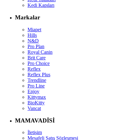
Kedi Kapıları
Markalar
Miapet
Hills
N&D
Pro Plan
Royal Canin
Brit Care
Pro Choice
Reflex
Reflex Plus
Trendline
Pro Line
Enjoy
Kittymax
BioKitty
Vancat
MAMAVADİSİ
İletişim
Mesafeli Satış Sözleşmesi