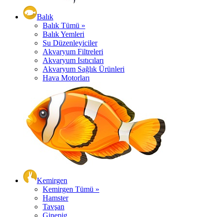
Balık
Balık Tümü »
Balık Yemleri
Su Düzenleyiciler
Akvaryum Filtreleri
Akvaryum Isıtıcıları
Akvaryum Sağlık Ürünleri
Hava Motorları
Kemirgen
Kemirgen Tümü »
Hamster
Tavşan
Ginepig